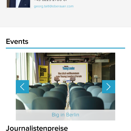
georg.taitl@oberauer.com
Events
 2025
Big in Berlin
Journalistenpreise