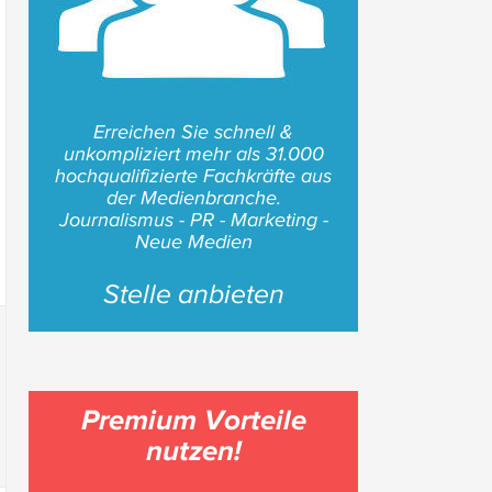
Erreichen Sie schnell &
unkompliziert mehr als 31.000
hochqualifizierte Fachkräfte aus
der Medienbranche.
Journalismus - PR - Marketing -
Neue Medien
Stelle anbieten
Premium Vorteile
nutzen!