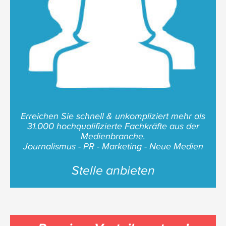
Erreichen Sie schnell & unkompliziert mehr als
31.000 hochqualifizierte Fachkräfte aus der
Medienbranche.
Journalismus - PR - Marketing - Neue Medien
Stelle anbieten