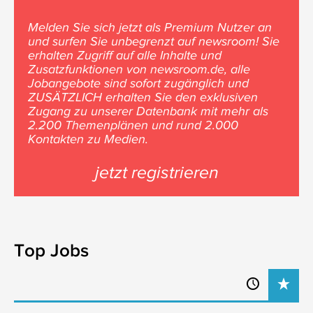
Melden Sie sich jetzt als Premium Nutzer an
und surfen Sie unbegrenzt auf newsroom! Sie
erhalten Zugriff auf alle Inhalte und
Zusatzfunktionen von newsroom.de, alle
Jobangebote sind sofort zugänglich und
ZUSÄTZLICH erhalten Sie den exklusiven
Zugang zu unserer Datenbank mit mehr als
2.200 Themenplänen und rund 2.000
Kontakten zu Medien.
jetzt registrieren
Top Jobs