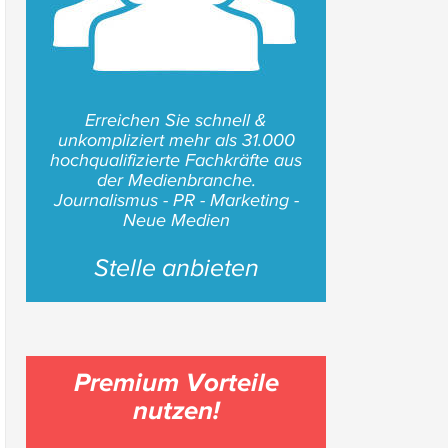
Erreichen Sie schnell &
unkompliziert mehr als 31.000
hochqualifizierte Fachkräfte aus
der Medienbranche.
Journalismus - PR - Marketing -
Neue Medien
Stelle anbieten
Premium Vorteile
nutzen!