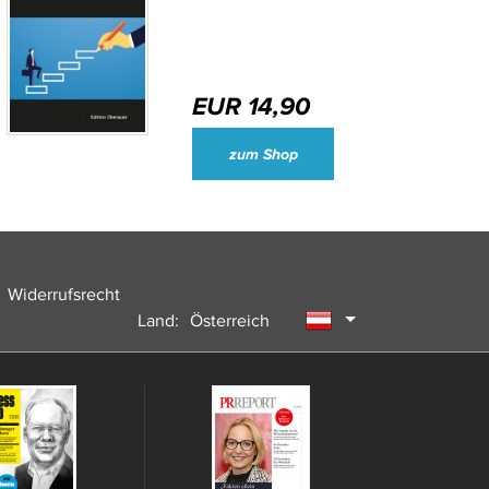
EUR 14,90
Wirtschaftsjournalisten und Unternehmenssprecher des Jahres 2024
zum Shop
Widerrufsrecht
Land:
Österreich
Deutschland
Schweiz