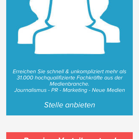
Erreichen Sie schnell & unkompliziert mehr als
31.000 hochqualifizierte Fachkräfte aus der
Medienbranche.
Journalismus - PR - Marketing - Neue Medien
Stelle anbieten