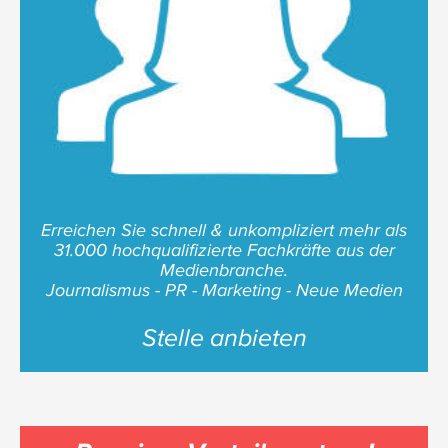
Erreichen Sie schnell & unkompliziert mehr als
31.000 hochqualifizierte Fachkräfte aus der
Medienbranche.
Journalismus - PR - Marketing - Neue Medien
Stelle anbieten