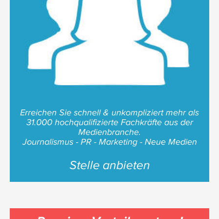
Erreichen Sie schnell & unkompliziert mehr als
31.000 hochqualifizierte Fachkräfte aus der
Medienbranche.
Journalismus - PR - Marketing - Neue Medien
Stelle anbieten