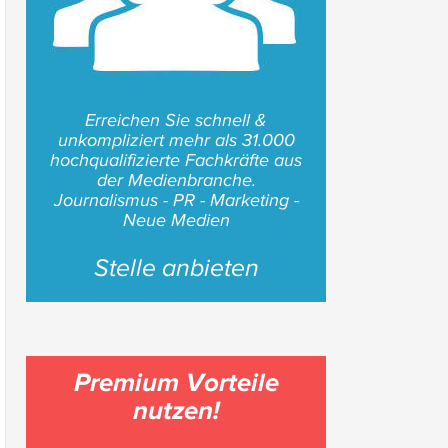
Erreichen Sie schnell &
unkompliziert mehr als 31.000
hochqualifizierte Fachkräfte aus
der Medienbranche.
Journalismus - PR - Marketing -
Neue Medien
Stelle anbieten
Premium Vorteile
nutzen!