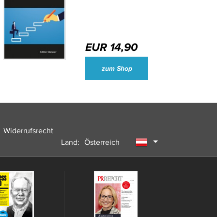
EUR 14,90
Wirtschaftsjournalisten und Unternehmenssprecher des Jahres 2024
zum Shop
Widerrufsrecht
Land:
Österreich
Deutschland
Schweiz