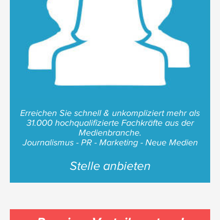
Erreichen Sie schnell & unkompliziert mehr als
31.000 hochqualifizierte Fachkräfte aus der
Medienbranche.
Journalismus - PR - Marketing - Neue Medien
Stelle anbieten