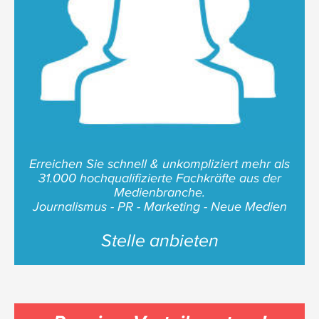
Erreichen Sie schnell & unkompliziert mehr als
31.000 hochqualifizierte Fachkräfte aus der
Medienbranche.
Journalismus - PR - Marketing - Neue Medien
Stelle anbieten