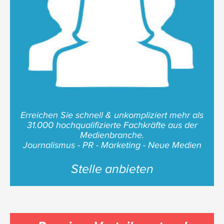
Erreichen Sie schnell & unkompliziert mehr als
31.000 hochqualifizierte Fachkräfte aus der
Medienbranche.
Journalismus - PR - Marketing - Neue Medien
Stelle anbieten