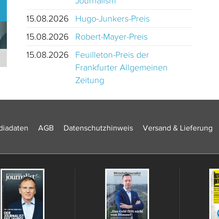
Journalism
15.08.2026
Hugo-Junkers-Preis
15.08.2026
Robert-Mayer-Preis
15.08.2026
Feuilleton-Preis der
Journalistinnen und Journalisten des Jahres 2024 Schweiz
Frankfurter Allgemeinen
Zeitung
iadaten
AGB
Datenschutzhinweis
Versand & Lieferung