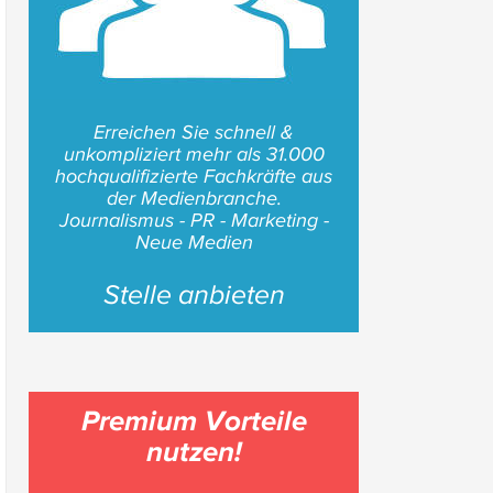
Erreichen Sie schnell &
unkompliziert mehr als 31.000
hochqualifizierte Fachkräfte aus
der Medienbranche.
Journalismus - PR - Marketing -
Neue Medien
Stelle anbieten
Premium Vorteile
nutzen!