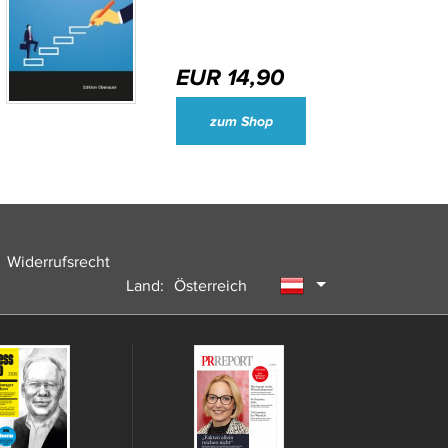
EUR 14,90
Wirtschaftsjournalisten und Unternehmenssprecher des Jahres 2024
zum Shop
Widerrufsrecht
Land:
Österreich
Deutschland
Schweiz