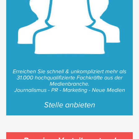
Erreichen Sie schnell & unkompliziert mehr als
31.000 hochqualifizierte Fachkräfte aus der
Medienbranche.
Journalismus - PR - Marketing - Neue Medien
Stelle anbieten