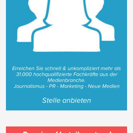
Erreichen Sie schnell & unkompliziert mehr als
31.000 hochqualifizierte Fachkräfte aus der
Medienbranche.
Journalismus - PR - Marketing - Neue Medien
Stelle anbieten