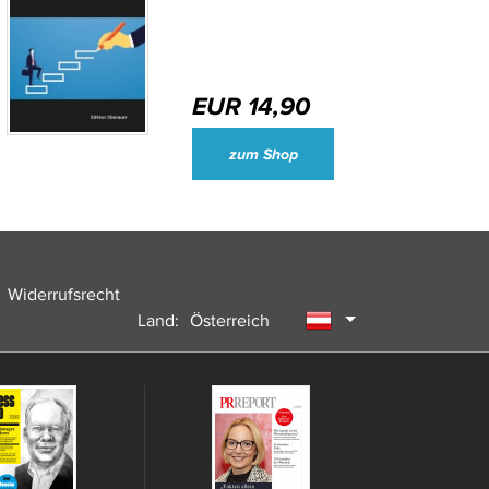
EUR 14,90
Wirtschaftsjournalisten und Unternehmenssprecher des Jahres 2024
zum Shop
Widerrufsrecht
Land:
Österreich
Deutschland
Schweiz