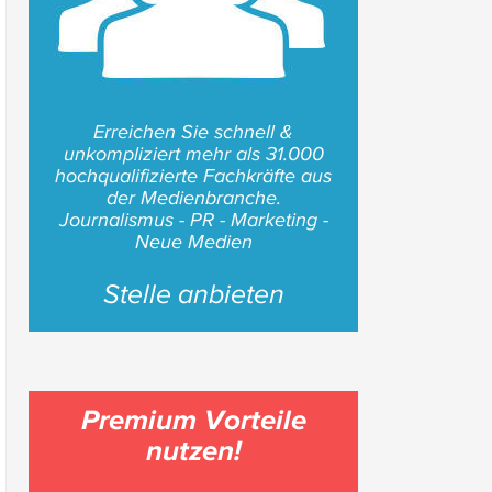
Erreichen Sie schnell &
unkompliziert mehr als 31.000
hochqualifizierte Fachkräfte aus
der Medienbranche.
Journalismus - PR - Marketing -
Neue Medien
Stelle anbieten
Premium Vorteile
nutzen!