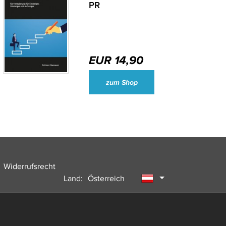
PR
EUR 14,90
Wirtschaftsjournalisten und Unternehmenssprecher des Jahres 2024
zum Shop
Widerrufsrecht
Land:
Österreich
Deutschland
Schweiz