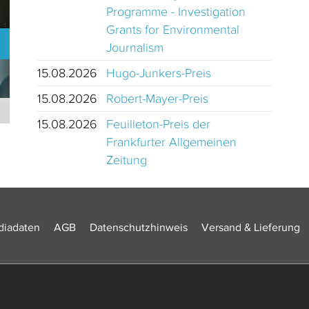
Programme - Investigation
Grants for Environmental
Journalism
15.08.2026
Hugo-Junkers-Preis
15.08.2026
Robert-Mayer-Preis
Journalistinnen und Journalisten des Jahres 2024 Schweiz
15.08.2026
Feuilleton-Preis der
Frankfurter Allgemeinen
Zeitung
iadaten
AGB
Datenschutzhinweis
Versand & Lieferung