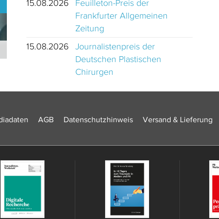
15.08.2026
Feuilleton-Preis der
Frankfurter Allgemeinen
Zeitung
15.08.2026
Journalistenpreis der
Journalistinnen und Journalisten des Jahres 2024 Schweiz
Deutschen Plastischen
Chirurgen
iadaten
AGB
Datenschutzhinweis
Versand & Lieferung