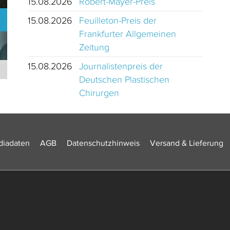
15.08.2026
Robert-Mayer-Preis
15.08.2026
Feuilleton-Preis der
Frankfurter Allgemeinen
Zeitung
15.08.2026
Journalistenpreis der
Journalistinnen und Journalisten des Jahres 2024 Schweiz
Deutschen Plastischen
Chirurgen
iadaten
AGB
Datenschutzhinweis
Versand & Lieferung