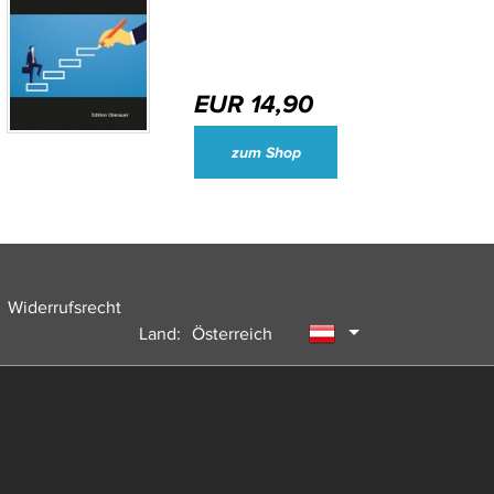
EUR 14,90
Wirtschaftsjournalisten und Unternehmenssprecher des Jahres 2024
zum Shop
Widerrufsrecht
Land:
Österreich
Deutschland
Schweiz