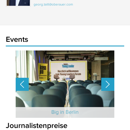
georg.taitl@oberauer.com
Events
 2025
Big in Berlin
Journalistenpreise