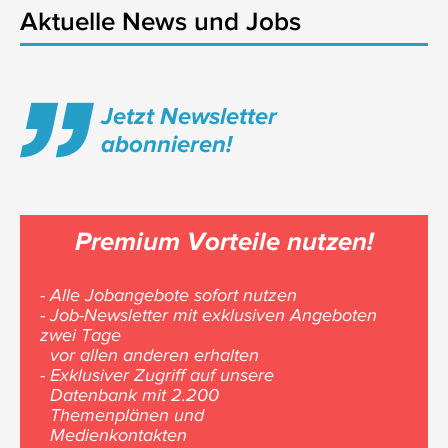
Aktuelle News und Jobs
Jetzt Newsletter
abonnieren!
Premium Vorteile nutzen!
- Alle Jobangebote sofort nutzen
- Job-Newsletter mit exklusiven Angeboten
zwei Tage
vor allen anderen erhalten
- Exklusiver Zugriff auf unsere
Datenbank mit 2.200
Themenplänen und
Medienkontakten