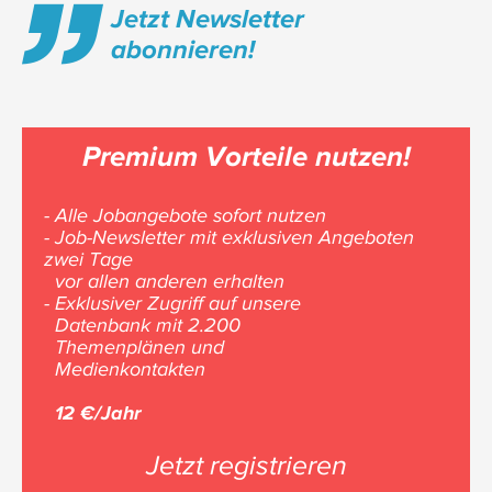
Jetzt Newsletter
abonnieren!
Premium Vorteile nutzen!
- Alle Jobangebote sofort nutzen
- Job-Newsletter mit exklusiven Angeboten
zwei Tage
vor allen anderen erhalten
- Exklusiver Zugriff auf unsere
Datenbank mit 2.200
Themenplänen und
Medienkontakten
12 €/Jahr
Jetzt registrieren