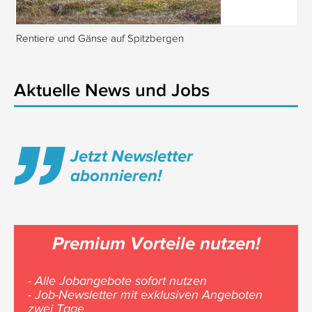
Rentiere und Gänse auf Spitzbergen
Is
Aktuelle News und Jobs
Jetzt Newsletter
abonnieren!
Premium Vorteile nutzen!
- Alle Jobangebote sofort nutzen
- Job-Newsletter mit exklusiven Angeboten
zwei Tage