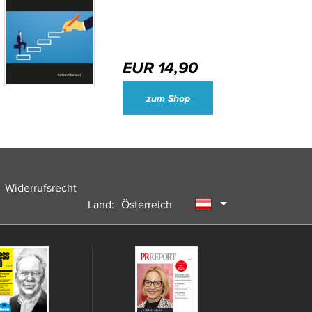
EUR 14,90
Wirtschaftsjournalisten und Unternehmenssprecher des Jahres 2024
zum Shop
Widerrufsrecht
Land:
Österreich
Deutschland
Schweiz