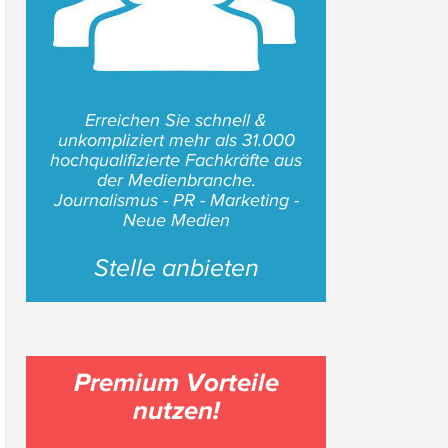
Erreichen Sie schnell &
unkompliziert mehr als 31.000
hochqualifizierte Fachkräfte aus
der Medienbranche.
Journalismus - PR - Marketing -
Neue Medien
Stelle anbieten
Premium Vorteile
nutzen!