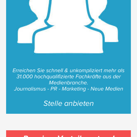
Erreichen Sie schnell & unkompliziert mehr als
31.000 hochqualifizierte Fachkräfte aus der
Medienbranche.
Journalismus - PR - Marketing - Neue Medien
Stelle anbieten