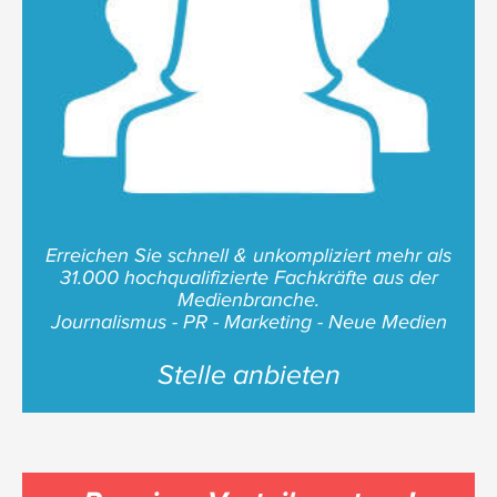
Erreichen Sie schnell & unkompliziert mehr als
31.000 hochqualifizierte Fachkräfte aus der
Medienbranche.
Journalismus - PR - Marketing - Neue Medien
Stelle anbieten