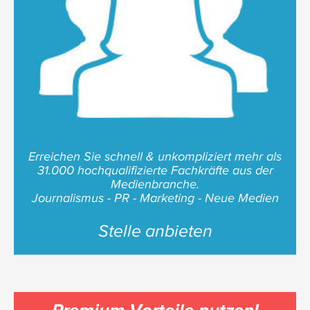
Erreichen Sie schnell & unkompliziert mehr als
31.000 hochqualifizierte Fachkräfte aus der
Medienbranche.
Journalismus - PR - Marketing - Neue Medien
Stelle anbieten
Premium Vorteile nutzen!