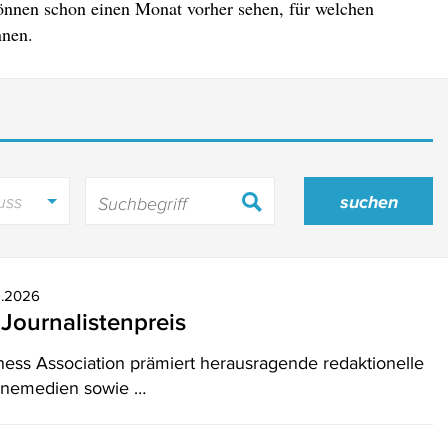
önnen schon einen Monat vorher sehen, für welchen
nnen.
uss
9.2026
Journalistenpreis
ness Association prämiert herausragende redaktionelle
linemedien sowie …