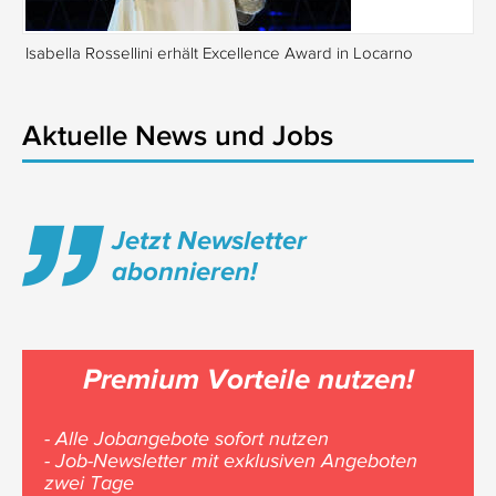
Isabella Rossellini erhält Excellence Award in Locarno
Tr
Aktuelle News und Jobs
Jetzt Newsletter
abonnieren!
Premium Vorteile nutzen!
- Alle Jobangebote sofort nutzen
- Job-Newsletter mit exklusiven Angeboten
zwei Tage