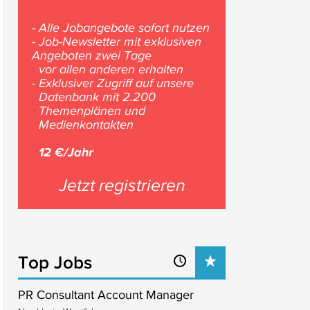
- Alle Jobangebote sofort nutzen
- Job-Newsletter mit exklusiven
Angeboten zwei Tage
vor allen anderen erhalten
- Exklusiver Zugriff auf unsere
Datenbank mit 2.200
Themenplänen und
Medienkontakten
12 €/Jahr
Jetzt registrieren
Top Jobs
PR Consultant Account Manager