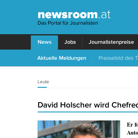
newsroom
.at
Das Portal für Journalisten
News
Jobs
Journalistenpreise
Aktuelle Meldungen
Pressebild des 
Leute
David Holscher wird Chefre
Er f
Auto