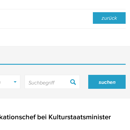
zurück
h
ationschef bei Kulturstaatsminister