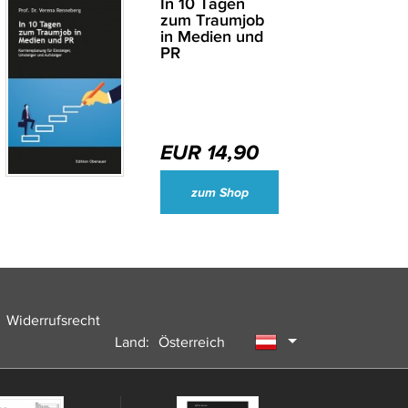
In 10 Tagen
zum Traumjob
in Medien und
PR
EUR 14,90
Wirtschaftsjournalisten und Unternehmenssprecher des Jahres 2024
zum Shop
Widerrufsrecht
Land:
Österreich
Deutschland
Schweiz