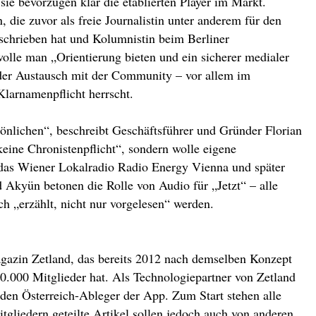
 sie bevorzugen klar die etablierten Player im Markt.
, die zuvor als freie Journalistin unter anderem für den
schrieben hat und Kolumnistin beim Berliner
wolle man „Orientierung bieten und ein sicherer medialer
 der Austausch mit der Community – vor allem im
larnamenpflicht herrscht.
önlichen“, beschreibt Geschäftsführer und Gründer Florian
eine Chronistenpflicht“, sondern wolle eigene
 das Wiener Lokalradio Radio Energy Vienna und später
kyün betonen die Rolle von Audio für „Jetzt“ – alle
ch „erzählt, nicht nur vorgelesen“ werden.
agazin Zetland, das bereits 2012 nach demselben Konzept
0.000 Mitglieder hat. Als Technologiepartner von Zetland
 den Österreich-Ableger der App. Zum Start stehen alle
tgliedern geteilte Artikel sollen jedoch auch von anderen