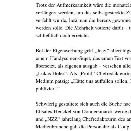
Trotz der Aufmerksamkeit wäre die monatel
verlängert werden, um das selbstgesteckte Z
verfehlt wurde, ließ man die bereits gewon
werden solle. Die Mehrheit votierte dafür –
schließlich doch erreicht.
Bei der Eigenwerbung griff „Jetzt“ allerdi
einem Handyscreen-Sujet, das einen Text vo
übersetzt, als eigenen ausgab – versehen al
„Lukas Hofer“. Als „Profil“-Chefredakteuri
Medium patzig: „Hätte uns auffallen sollen. Bi
publiziert.“
Schwierig gestaltete sich auch die Suche na
Elisalex Henckel von Donnersmarck werde di
und „NZZ“ jahrelang Chefredakteurin des a
Medienbranche galt die Personalie als Coup.