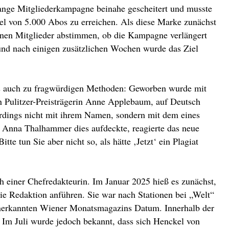
ange Mitgliederkampagne beinahe gescheitert und musste
iel von 5.000 Abos zu erreichen. Als diese Marke zunächst
nenen Mitglieder abstimmen, ob die Kampagne verlängert
 und nach einigen zusätzlichen Wochen wurde das Ziel
ngs auch zu fragwürdigen Methoden: Geworben wurde mit
n Pulitzer-Preisträgerin Anne Applebaum, auf Deutsch
lerdings nicht mit ihrem Namen, sondern mit dem eines
n Anna Thalhammer dies aufdeckte, reagierte das neue
tte tun Sie aber nicht so, als hätte ‚Jetzt‘ ein Plagiat
ch einer Chefredakteurin. Im Januar 2025 hieß es zunächst,
e Redaktion anführen. Sie war nach Stationen bei „Welt“
nerkannten Wiener Monatsmagazins Datum. Innerhalb der
 Im Juli wurde jedoch bekannt, dass sich Henckel von