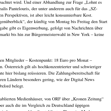
bachtet wird. Und einer Abhandlung zur Frage „Lohnt es
halis Pantelouris, der unter anderem auch für das „SZ-
en Perspektiven, ist aber leicht konsumierbare Kost.
enüberblick“, der künftig von Montag bis Freitag den Start
usgabe gibt es Eigenwerbung, gefolgt von Nachrichten über
smarkt bis hin zur Bürgermeisterwahl in New York – keine
den Mitglieder – Kostenpunkt: 18 Euro pro Monat –
. Österreich gilt als hochkonzentrierter und schwieriger
hier bislang reüssieren. Die Zahlungsbereitschaft für
ren Ländern besonders gering, wie der Digital News
Oxford belegt.
 etablierten Medienhäuser, von ORF über „Kronen Zeitung“
ber auch die im Vergleich zu Deutschland üppigen