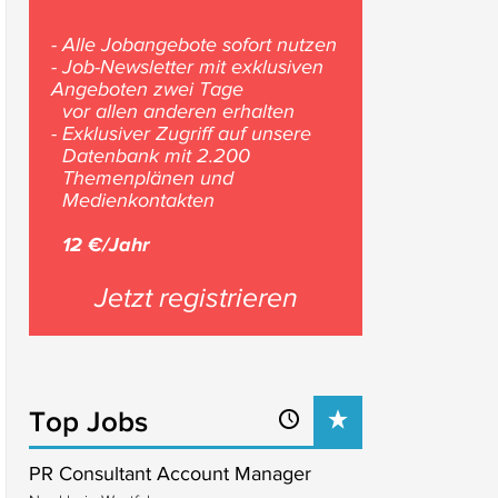
- Alle Jobangebote sofort nutzen
- Job-Newsletter mit exklusiven
Angeboten zwei Tage
vor allen anderen erhalten
- Exklusiver Zugriff auf unsere
Datenbank mit 2.200
Themenplänen und
Medienkontakten
12 €/Jahr
Jetzt registrieren
Top Jobs
PR Consultant Account Manager