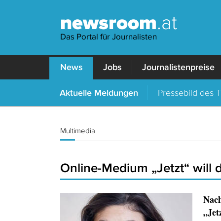
newsroom
.at
Das Portal für Journalisten
News
Jobs
Journalistenpreise
Aktuelle Meldungen
Pressebild des 
Multimedia
Online-Medium „Jetzt“ will 
Nach
„Jet