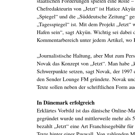
staatlichen Förderungen spielen eine Rolle –
Chefredakteurin von „Jetzt“ ist Hatice Akyün
„Spiegel“ und die „Süddeutsche Zeitung“ ge
„Tagesspiegel“ ist. Mit dem Projekt „Jetzt“ 
Hafen sein“, sagt Akyün. Wichtig sei dabei
Kommentarbereich unter jedem Artikel, wo K
„Journalistische Haltung, aber Mut zum Pers
Novak das Konzept von „Jetzt“. Man habe „k
Schwerpunkte setzen, sagt Novak, der 1997
den Sender Lounge FM gründete. Novak und A
Texte sollen neben der schriftlichen Form au
In Dänemark erfolgreich
Erklärtes Vorbild ist das dänische Online-M
gegründet wurde und mittlerweile mehr als 5
bezahlt „Jetzt“ eine Art Franchisegebühr für
Texte hinter einer Paywall. Von zahlenden Mi