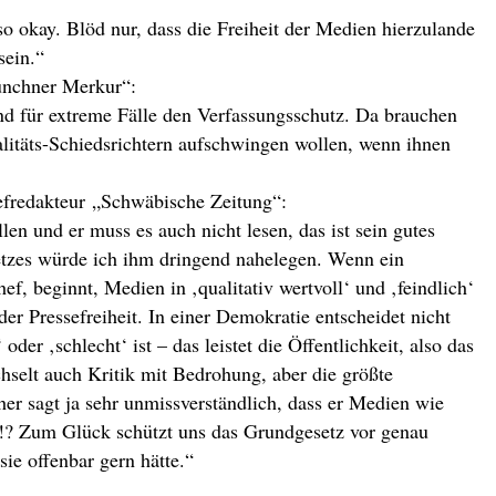
so okay. Blöd nur, dass die Freiheit der Medien hierzulande
sein.“
ünchner Merkur“:
und für extreme Fälle den Verfassungsschutz. Da brauchen
ualitäts-Schiedsrichtern aufschwingen wollen, wenn ihnen
hefredakteur „Schwäbische Zeitung“:
en und er muss es auch nicht lesen, das ist sein gutes
etzes würde ich ihm dringend nahelegen. Wenn ein
ef, beginnt, Medien in ‚qualitativ wertvoll‘ und ‚feindlich‘
er Pressefreiheit. In einer Demokratie entscheidet nicht
oder ‚schlecht‘ ist – das leistet die Öffentlichkeit, also das
hselt auch Kritik mit Bedrohung, aber die größte
er sagt ja sehr unmissverständlich, dass er Medien wie
ch!? Zum Glück schützt uns das Grundgesetz vor genau
sie offenbar gern hätte
.“