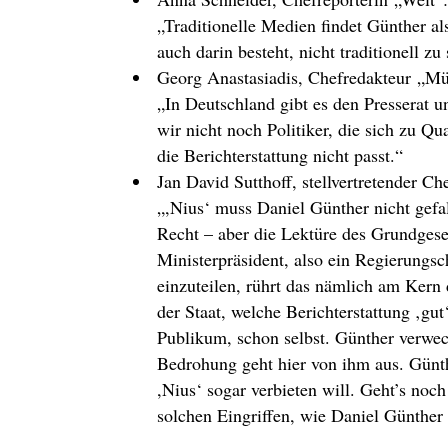
„Traditionelle Medien findet Günther al
auch darin besteht, nicht traditionell zu 
Georg Anastasiadis, Chefredakteur „M
„In Deutschland gibt es den Presserat 
wir nicht noch Politiker, die sich zu Q
die Berichterstattung nicht passt
.“
Jan David Sutthoff, stellvertretender C
„
,Nius‘
muss Daniel Günther nicht gefall
Recht – aber die Lektüre des Grundges
Ministerpräsident, also ein Regierungsch
einzuteilen, rührt das nämlich am Kern d
der Staat, welche Berichterstattung ‚gut‘ 
Publikum, schon selbst. Günther verwec
Bedrohung geht hier von ihm aus. Günth
,Nius‘ sogar verbieten will. Geht’s no
solchen Eingriffen, wie Daniel Günther 