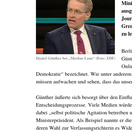
Mini
ausg
Jour
Gren
zu l
Berl
Günt
Daniel Günther bei „Markus Lanz“ (Foto: ZDF)
Onlin
Demokratie“ bezeichnet. Wie unter anderem 
müssen aufwachen und sehen, dass das unser
Günther äußerte sich besorgt über den Einfl
Entscheidungsprozesse. Viele Medien würde
dabei „selbst politische Agitation betreiben
Ministerpräsident. Als Beispiel nannte er di
deren Wahl zur Verfassungsrichterin es Wid