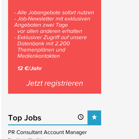
- Alle Jobangebote sofort nutzen
- Job-Newsletter mit exklusiven
Angeboten zwei Tage
vor allen anderen erhalten
- Exklusiver Zugriff auf unsere
Datenbank mit 2.200
Themenplänen und
Medienkontakten
12 €/Jahr
Jetzt registrieren
Top Jobs
PR Consultant Account Manager