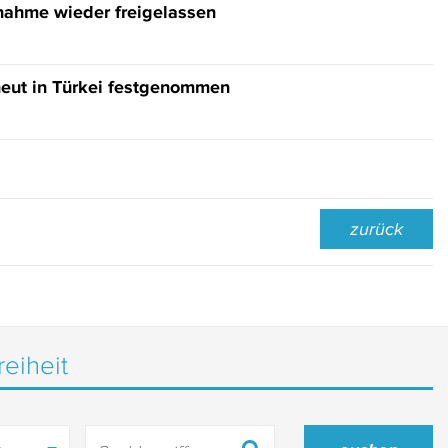
nahme wieder freigelassen
neut in Türkei festgenommen
zurück
reiheit