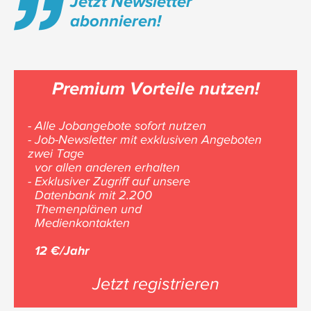
Jetzt Newsletter
abonnieren!
Premium Vorteile nutzen!
- Alle Jobangebote sofort nutzen
- Job-Newsletter mit exklusiven Angeboten
zwei Tage
vor allen anderen erhalten
- Exklusiver Zugriff auf unsere
Datenbank mit 2.200
Themenplänen und
Medienkontakten
12 €/Jahr
Jetzt registrieren