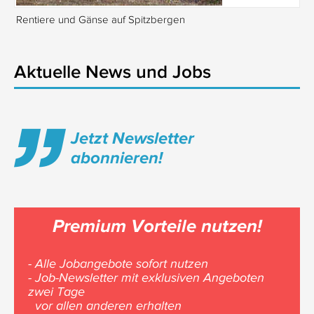
Rentiere und Gänse auf Spitzbergen
Is
Aktuelle News und Jobs
Jetzt Newsletter
abonnieren!
Premium Vorteile nutzen!
- Alle Jobangebote sofort nutzen
- Job-Newsletter mit exklusiven Angeboten
zwei Tage
vor allen anderen erhalten