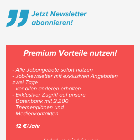
Jetzt Newsletter
abonnieren!
Premium Vorteile nutzen!
- Alle Jobangebote sofort nutzen
- Job-Newsletter mit exklusiven Angeboten
zwei Tage
vor allen anderen erhalten
- Exklusiver Zugriff auf unsere
Datenbank mit 2.200
Themenplänen und
Medienkontakten
12 €/Jahr