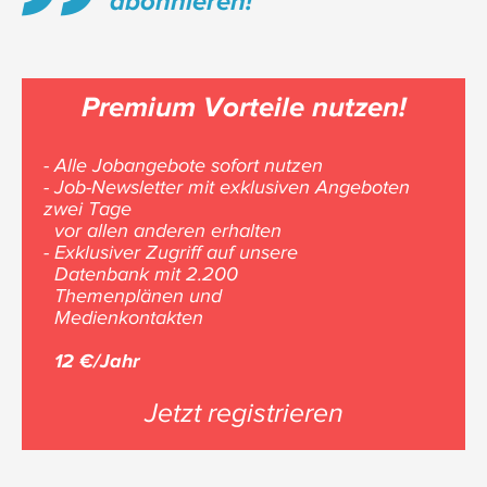
abonnieren!
Premium Vorteile nutzen!
- Alle Jobangebote sofort nutzen
- Job-Newsletter mit exklusiven Angeboten
zwei Tage
vor allen anderen erhalten
- Exklusiver Zugriff auf unsere
Datenbank mit 2.200
Themenplänen und
Medienkontakten
12 €/Jahr
Jetzt registrieren