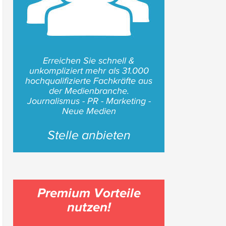
Erreichen Sie schnell &
unkompliziert mehr als 31.000
hochqualifizierte Fachkräfte aus
der Medienbranche.
Journalismus - PR - Marketing -
Neue Medien
Stelle anbieten
Premium Vorteile
nutzen!