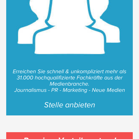
Erreichen Sie schnell & unkompliziert mehr als
31.000 hochqualifizierte Fachkräfte aus der
Medienbranche.
Journalismus - PR - Marketing - Neue Medien
Stelle anbieten