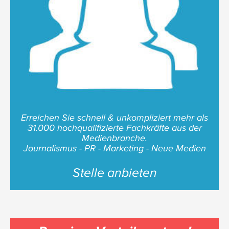
Erreichen Sie schnell & unkompliziert mehr als
31.000 hochqualifizierte Fachkräfte aus der
Medienbranche.
Journalismus - PR - Marketing - Neue Medien
Stelle anbieten