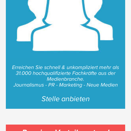
Erreichen Sie schnell & unkompliziert mehr als
31.000 hochqualifizierte Fachkräfte aus der
Medienbranche.
Journalismus - PR - Marketing - Neue Medien
Stelle anbieten