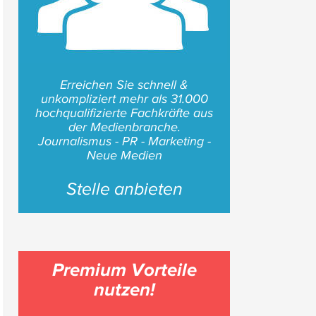
Erreichen Sie schnell &
unkompliziert mehr als 31.000
hochqualifizierte Fachkräfte aus
der Medienbranche.
Journalismus - PR - Marketing -
Neue Medien
Stelle anbieten
Premium Vorteile
nutzen!