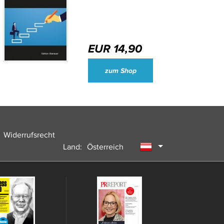
EUR 14,90
Wirtschaftsjournalisten und Unternehmenssprecher des Jahres 2024
zum Shop
Widerrufsrecht
Land:
Österreich
Deutschland
Schweiz