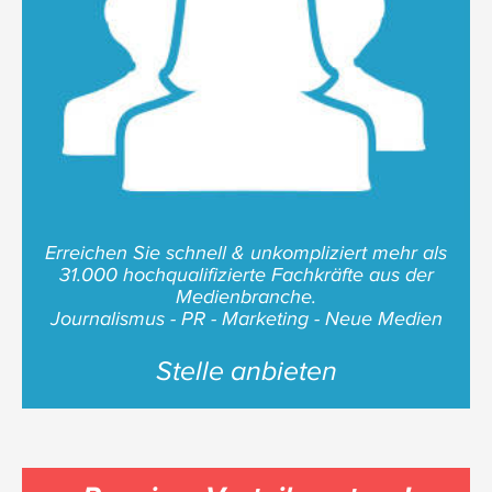
Erreichen Sie schnell & unkompliziert mehr als
31.000 hochqualifizierte Fachkräfte aus der
Medienbranche.
Journalismus - PR - Marketing - Neue Medien
Stelle anbieten