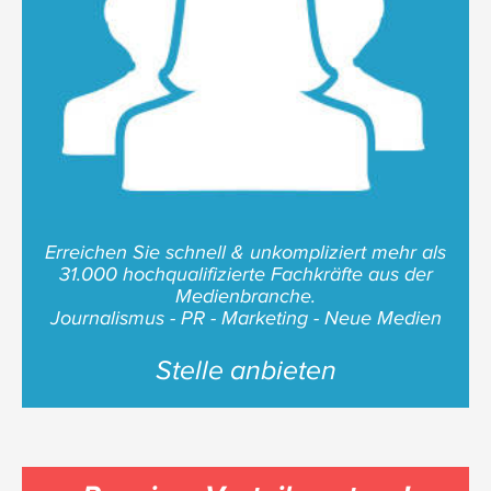
Erreichen Sie schnell & unkompliziert mehr als
31.000 hochqualifizierte Fachkräfte aus der
Medienbranche.
Journalismus - PR - Marketing - Neue Medien
Stelle anbieten