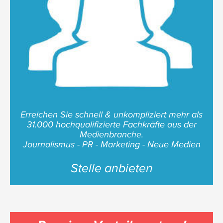
Erreichen Sie schnell & unkompliziert mehr als
31.000 hochqualifizierte Fachkräfte aus der
Medienbranche.
Journalismus - PR - Marketing - Neue Medien
Stelle anbieten