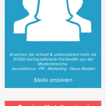
Erreichen Sie schnell & unkompliziert mehr als
31.000 hochqualifizierte Fachkräfte aus der
Medienbranche.
Journalismus - PR - Marketing - Neue Medien
Stelle anbieten