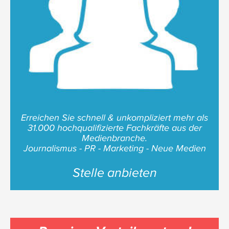
Erreichen Sie schnell & unkompliziert mehr als
31.000 hochqualifizierte Fachkräfte aus der
Medienbranche.
Journalismus - PR - Marketing - Neue Medien
Stelle anbieten