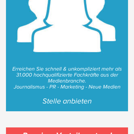
Erreichen Sie schnell & unkompliziert mehr als
31.000 hochqualifizierte Fachkräfte aus der
Medienbranche.
Journalismus - PR - Marketing - Neue Medien
Stelle anbieten