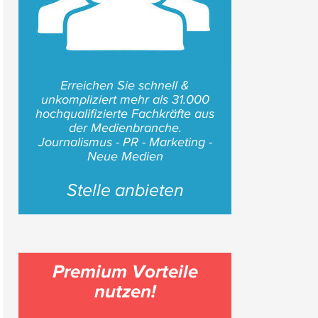
Erreichen Sie schnell &
unkompliziert mehr als 31.000
hochqualifizierte Fachkräfte aus
der Medienbranche.
Journalismus - PR - Marketing -
Neue Medien
Stelle anbieten
Premium Vorteile
nutzen!