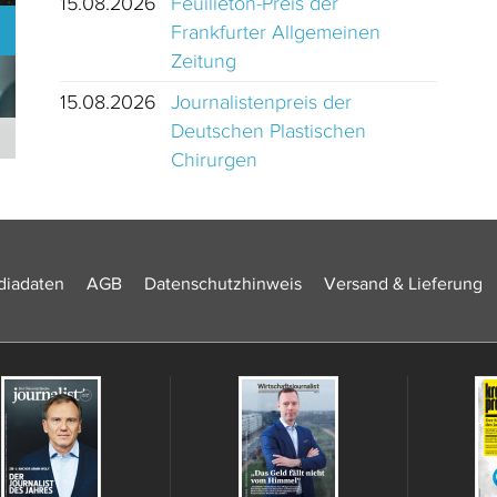
15.08.2026
Feuilleton-Preis der
Frankfurter Allgemeinen
Zeitung
15.08.2026
Journalistenpreis der
Deutschen Plastischen
Journalistinnen und Journalisten des Jahres 2024 Schweiz
Chirurgen
iadaten
AGB
Datenschutzhinweis
Versand & Lieferung