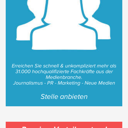
Erreichen Sie schnell & unkompliziert mehr als
31.000 hochqualifizierte Fachkräfte aus der
Medienbranche.
Journalismus - PR - Marketing - Neue Medien
Stelle anbieten