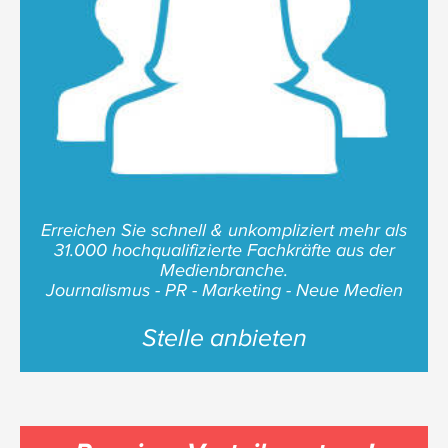
Erreichen Sie schnell & unkompliziert mehr als
31.000 hochqualifizierte Fachkräfte aus der
Medienbranche.
Journalismus - PR - Marketing - Neue Medien
Stelle anbieten