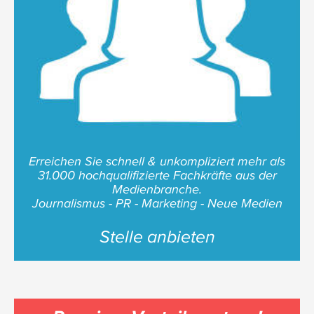
Erreichen Sie schnell & unkompliziert mehr als
31.000 hochqualifizierte Fachkräfte aus der
Medienbranche.
Journalismus - PR - Marketing - Neue Medien
Stelle anbieten